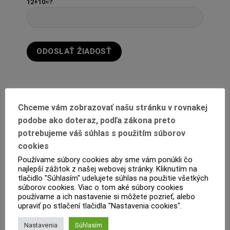
12+10=?
Chceme vám zobrazovať našu stránku v rovnakej
podobe ako doteraz, podľa zákona preto
potrebujeme váš súhlas s použitím súborov
cookies
Používame súbory cookies aby sme vám ponúkli čo
POPIS
najlepší zážitok z našej webovej stránky. Kliknutím na
tlačidlo "Súhlasím" udelujete súhlas na použitie všetkých
súborov cookies. Viac o tom aké súbory cookies
ĎALŠIE INFORMÁCIE
používame a ich nastavenie si môžete pozrieť, alebo
upraviť po stlačení tlačidla "Nastavenia cookies".
PRODUKTOVÝ LIST
Nastavenia
Súhlasím