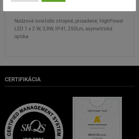
RECENZIE (0)
Núdzové svietidlo stropné, prisadené, HighPower
LED 1 x 2 W, 3,9W, IP41, 250Lm, asymetrická
optika
CERTIFIKÁCIA