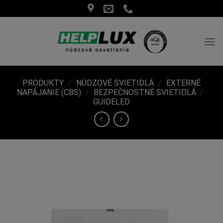
Skip
to
content
PRODUKTY
/
NÚDZOVÉ SVIETIDLÁ
/
EXTERNÉ
NAPÁJANIE (CBS)
/
BEZPEČNOSTNÉ SVIETIDLÁ
/
GUIDELED