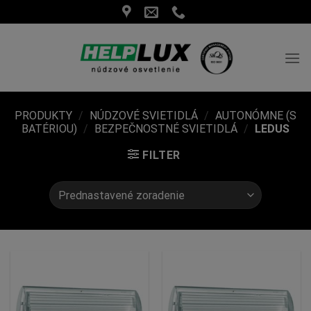
Skip
to
content
PRODUKTY
/
NÚDZOVÉ SVIETIDLÁ
/
AUTONÓMNE (S
BATÉRIOU)
/
BEZPEČNOSTNÉ SVIETIDLÁ
/
LEDUS
FILTER