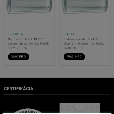
LEDUS 16
LEDUS 8
Núdzové svietidlo LEDUS 16
Núdzové svietidlo LEDUS 8
stropné / nástenné, 2W, 16xLED,
stropné / nástenné, 1W, 8xLED,
95Lm, 2H, IP42
55Lm, 2H, IP42
VIAC INFO
VIAC INFO
CERTIFIKÁCIA