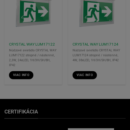
CRYSTAL WAY LUM17122
CRYSTAL WAY LUM17124
Núdzové svietidlo CRYSTAL WAY
Núdzové svietidlo CRYSTAL WAY
LUM17122 stropné / nástenné,
LUM17124 stropné / nástenné,
2,3W, 24xLED, 1H/3H/5H/8H,
4W, 38xLED, 1H/3H/5H/8H, IP42
IP42
VIAC INFO
VIAC INFO
CERTIFIKÁCIA