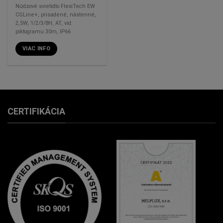
Núdzové svietidlo FlexiTech EW
CGLine+, prisadené, nástenné,
2,5W, 1/2/3/8H, AT, vid.
piktogramu 30m, IP66
VIAC INFO
CERTIFIKÁCIA