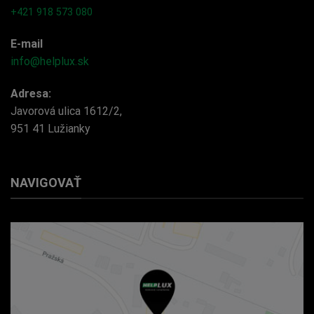
+421 918 573 080
E-mail
info@helplux.sk
Adresa:
Javorová ulica 1612/2,
951 41 Lužianky
NAVIGOVAŤ