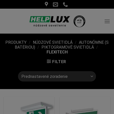
Skip
to
content
PRODUKTY
/
NÚDZOVÉ SVIETIDLÁ
/
AUTONÓMNE (S
BATÉRIOU)
/
PIKTOGRAMOVÉ SVIETIDLÁ
/
FLEXITECH
FILTER