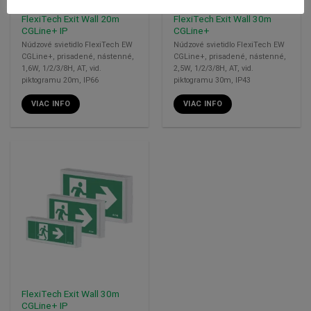
FlexiTech Exit Wall 20m
FlexiTech Exit Wall 30m
CGLine+ IP
CGLine+
Núdzové svietidlo FlexiTech EW
Núdzové svietidlo FlexiTech EW
CGLine+, prisadené, nástenné,
CGLine+, prisadené, nástenné,
1,6W, 1/2/3/8H, AT, vid.
2,5W, 1/2/3/8H, AT, vid.
piktogramu 20m, IP66
piktogramu 30m, IP43
VIAC INFO
VIAC INFO
FlexiTech Exit Wall 30m
CGLine+ IP