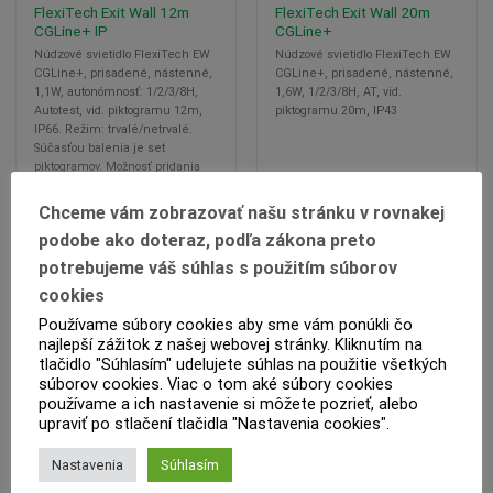
FlexiTech Exit Wall 12m
FlexiTech Exit Wall 20m
CGLine+ IP
CGLine+
Núdzové svietidlo FlexiTech EW
Núdzové svietidlo FlexiTech EW
CGLine+, prisadené, nástenné,
CGLine+, prisadené, nástenné,
1,1W, autonómnosť: 1/2/3/8H,
1,6W, 1/2/3/8H, AT, vid.
Autotest, vid. piktogramu 12m,
piktogramu 20m, IP43
IP66. Režim: trvalé/netrvalé.
Súčasťou balenia je set
piktogramov. Možnosť pridania
ochrannej mreže.
Chceme vám zobrazovať našu stránku v rovnakej
VIAC INFO
VIAC INFO
podobe ako doteraz, podľa zákona preto
potrebujeme váš súhlas s použitím súborov
cookies
Používame súbory cookies aby sme vám ponúkli čo
najlepší zážitok z našej webovej stránky. Kliknutím na
tlačidlo "Súhlasím" udelujete súhlas na použitie všetkých
súborov cookies. Viac o tom aké súbory cookies
používame a ich nastavenie si môžete pozrieť, alebo
upraviť po stlačení tlačidla "Nastavenia cookies".
Nastavenia
Súhlasím