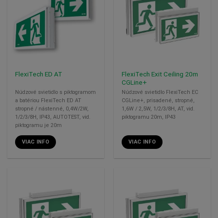
FlexiTech Exit Ceiling 20m
FlexiTech ED AT
CGLine+
Núdzové svietidlo s piktogramom
Núdzové svietidlo FlexiTech EC
a batériou FlexiTech ED AT
CGLine+, prisadené, stropné,
stropné / nástenné, 0,4W/2W,
1,6W / 2,5W, 1/2/3/8H, AT, vid.
1/2/3/8H, IP43, AUTOTEST, vid.
piktogramu 20m, IP43
piktogramu je 20m
VIAC INFO
VIAC INFO