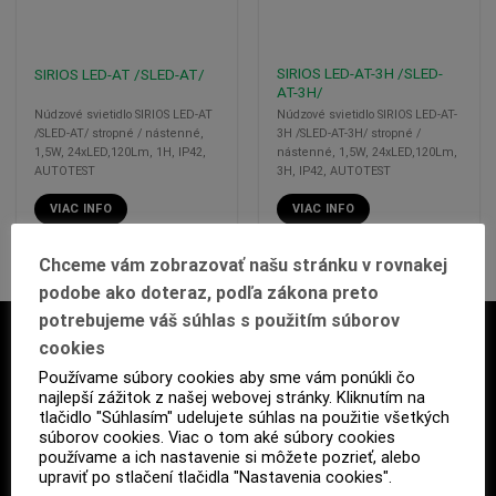
SIRIOS LED-AT-3H /SLED-
SIRIOS LED-AT /SLED-AT/
AT-3H/
Núdzové svietidlo SIRIOS LED-AT
Núdzové svietidlo SIRIOS LED-AT-
/SLED-AT/ stropné / nástenné,
3H /SLED-AT-3H/ stropné /
1,5W, 24xLED,120Lm, 1H, IP42,
nástenné, 1,5W, 24xLED,120Lm,
AUTOTEST
3H, IP42, AUTOTEST
VIAC INFO
VIAC INFO
Chceme vám zobrazovať našu stránku v rovnakej
podobe ako doteraz, podľa zákona preto
potrebujeme váš súhlas s použitím súborov
CERTIFIKÁCIA
cookies
Používame súbory cookies aby sme vám ponúkli čo
najlepší zážitok z našej webovej stránky. Kliknutím na
tlačidlo "Súhlasím" udelujete súhlas na použitie všetkých
súborov cookies. Viac o tom aké súbory cookies
používame a ich nastavenie si môžete pozrieť, alebo
upraviť po stlačení tlačidla "Nastavenia cookies".