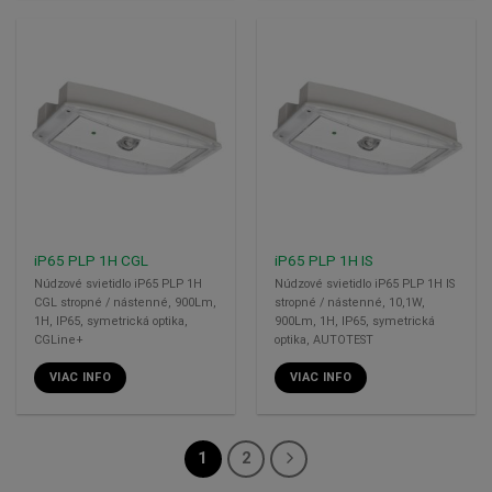
iP65 PLP 1H CGL
iP65 PLP 1H IS
Núdzové svietidlo iP65 PLP 1H
Núdzové svietidlo iP65 PLP 1H IS
CGL stropné / nástenné, 900Lm,
stropné / nástenné, 10,1W,
1H, IP65, symetrická optika,
900Lm, 1H, IP65, symetrická
CGLine+
optika, AUTOTEST
VIAC INFO
VIAC INFO
1
2