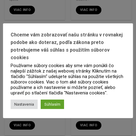
VIAC INFO
VIAC INFO
Chceme vám zobrazovať našu stránku v rovnakej
podobe ako doteraz, podľa zákona preto
potrebujeme váš súhlas s použitím súborov
cookies
Používame súbory cookies aby sme vám ponúkli čo
najlepší zážitok z našej webovej stránky. Kliknutím na
tlačidlo "Súhlasím" udelujete súhlas na použitie všetkých
súborov cookies. Viac o tom aké súbory cookies
používame a ich nastavenie si môžete pozrieť, alebo
upraviť po stlačení tlačidla "Nastavenia cookies".
iP65 PHP 3H IS
iP65 PLP 1H
Núdzové svietidlo iP65 PHP 3H IS
Núdzové svietidlo iP65 PLP 1H
Nastavenia
Súhlasím
stropné / nástenné, 10,7W,
stropné / nástenné, 10,1W,
690Lm, 3H, IP65, asymetrická
900Lm, 1H, IP65, symetrická
optika, AUTOTEST
optika
VIAC INFO
VIAC INFO