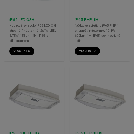
iP65 LED O3H
iP65 PHP 1H
Núdzové svietidlo iP65 LED O3H
Núdzové svietidlo iP65 PHP 1H
stropné / nástenné, 2x1W LED,
stropné / nástenné, 10,1W,
5,75W, 153Lm, 3H, IP65, s
690Lm, 1H, IP65, asymetrická
piktogramom
optika
VIAC INFO
VIAC INFO
iP65 PHP 1H CGL
iP65 PHP 1H IS