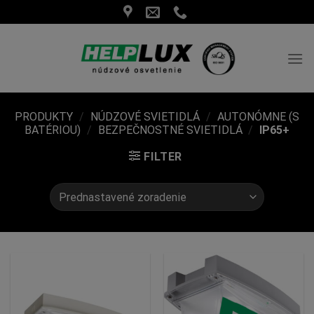
Skip
to
content
PRODUKTY
/
NÚDZOVÉ SVIETIDLÁ
/
AUTONÓMNE (S
BATÉRIOU)
/
BEZPEČNOSTNÉ SVIETIDLÁ
/
IP65+
FILTER