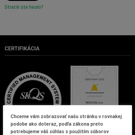
Stratili ste heslo?
CERTIFIKÁCIA
Chceme vám zobrazovať našu stránku v rovnakej
podobe ako doteraz, podľa zákona preto
potrebujeme váš súhlas s použitím súborov