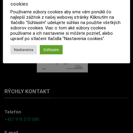
cookies
Používame súbory cookies aby sme vám ponúkli čo
najlepší zážitok z našej webovej stránky. Kliknutím na
tlačidlo "Súhlasím" udelujete súhlas na použitie všetkých
súborov cookies. Viac o tom aké súbory cookies
používame a ich nastavenie si môžete pozrieť, alebo
upraviť po stlačení tlačidla "Nastavenia cookies".
Nastavenia
Súhlasím
RÝCHLY KONTAKT
Telefón
+421 918 573 080
E-mail