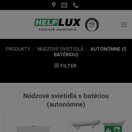
Skip
to
content
PRODUKTY
/
NÚDZOVÉ SVIETIDLÁ
/
AUTONÓMNE (S
BATÉRIOU)
FILTER
Núdzové svietidlá s batériou
(autonómne)