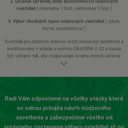
2. Určenie správnej doby autonómnosti núdzových
svietidiel
( minimálne 1 hod., nemocnice 3 hod. )
3. Výber vhodných typov núdzových svietidiel
( výkon,
krytie, autonómnosť )
Svietidlá pre núdzové únikové cesty musia byť navrhnuté a
konštruované v súlade s normou EN 60598-2-22 a musia
byť vybrané tak, aby zodpovedali svojmu miestu určenia.
Radi Vám odpovieme na všetky otázky ktoré
so sebou prináša návrh núdzového
osvetlenia a zabezpečíme všetko od
správneho zostavenia výberu svietidiel až po