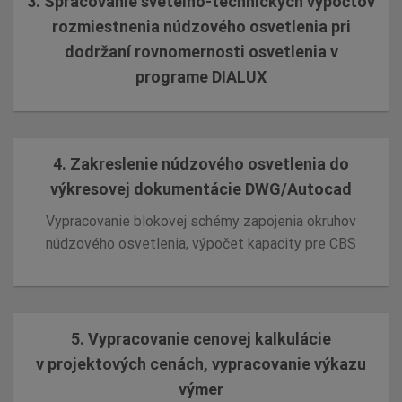
3. Spracovanie svetelno-technických výpočtov
rozmiestnenia núdzového osvetlenia pri
dodržaní rovnomernosti osvetlenia v
programe DIALUX
4.
Za
kreslenie núdzového osvetlenia do
výkresovej dokumentácie DWG/Autocad
Vypracovanie blokovej schémy zapojenia okruhov
núdzového osvetlenia, výpočet kapacity pre CBS
5.
V
ypracovanie cenovej kalkulácie
v projektových cenách, vypracovanie výkazu
výmer