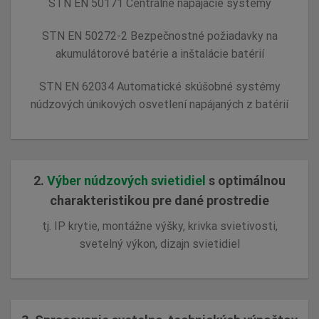
STN EN 50171 Centrálne napájacie systémy
STN EN 50272-2 Bezpečnostné požiadavky na
akumulátorové batérie a inštalácie batérií
STN EN 62034 Automatické skúšobné systémy
núdzových únikových osvetlení napájaných z batérií
2.
Výber núdzových svietidiel
s optimálnou
charakteristikou pre dané prostredie
tj. IP krytie, montážne výšky, krivka svietivosti,
svetelný výkon, dizajn svietidiel