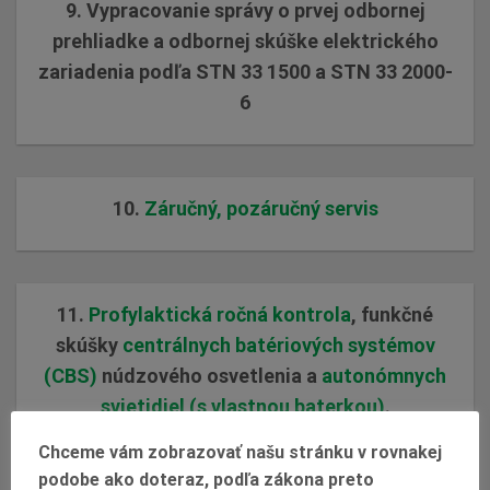
9. Vypracovanie správy o prvej odbornej
prehliadke a odbornej skúške elektrického
zariadenia podľa STN 33 1500 a STN 33 2000-
6
10.
Záručný, pozáručný servis
11.
Profylaktická ročná kontrola
, funkčné
skúšky
centrálnych batériových systémov
(CBS)
núdzového osvetlenia a
autonómnych
svietidiel (s vlastnou baterkou)
.
Chceme vám zobrazovať našu stránku v rovnakej
podobe ako doteraz, podľa zákona preto