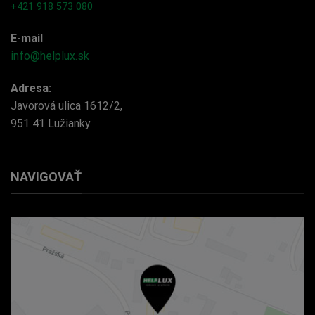
+421 918 573 080
E-mail
info@helplux.sk
Adresa:
Javorová ulica 1612/2,
951 41 Lužianky
NAVIGOVAŤ