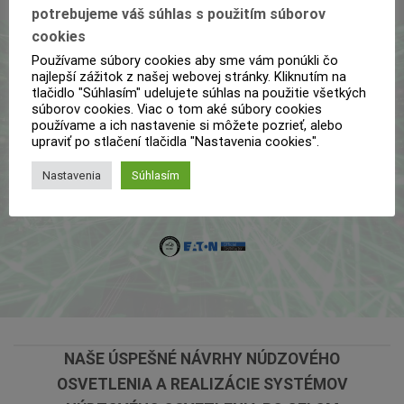
potrebujeme váš súhlas s použitím súborov
cookies
Používame súbory cookies aby sme vám ponúkli čo
najlepší zážitok z našej webovej stránky. Kliknutím na
Spoločnosť HELPLUX, s.r.o. je oficiálny
tlačidlo "Súhlasím" udelujete súhlas na použitie všetkých
súborov cookies. Viac o tom aké súbory cookies
distribútor a zmluvný partner
výrobcu
používame a ich nastavenie si môžete pozrieť, alebo
upraviť po stlačení tlačidla "Nastavenia cookies".
núdzového osvetlenia EATON
pre
Nastavenia
Súhlasím
Slovenskú a Českú republiku.
NAŠE ÚSPEŠNÉ NÁVRHY NÚDZOVÉHO
OSVETLENIA A REALIZÁCIE SYSTÉMOV