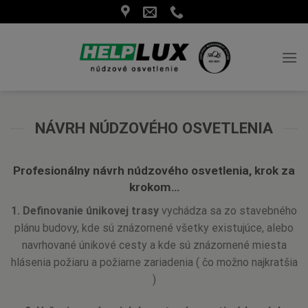
Skip
to
content
NÁVRH NÚDZOVÉHO OSVETLENIA
Profesionálny návrh núdzového osvetlenia, krok za
krokom…
1. Definovanie únikovej trasy
vychádza sa zo stavebného
plánu budovy, kde sú znázornené všetky existujúce, alebo
navrhované únikové cesty a kde sú znázornené miesta
hlásenia požiaru a požiarne zariadenia ( čo možno najkratšia
)