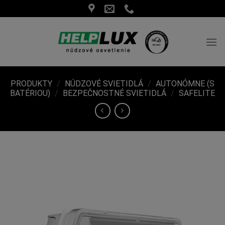
Skip
to
content
PRODUKTY
/
NÚDZOVÉ SVIETIDLÁ
/
AUTONÓMNE (S
BATÉRIOU)
/
BEZPEČNOSTNÉ SVIETIDLÁ
/
SAFELITE