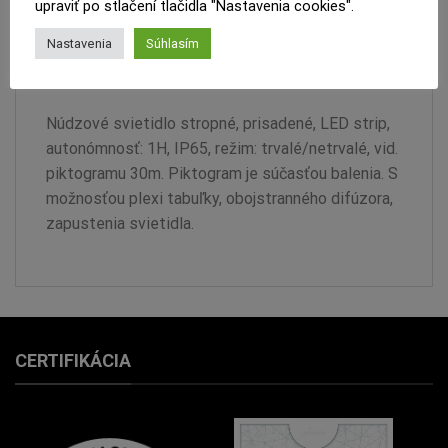
upraviť po stlačení tlačidla "Nastavenia cookies".
PRODUKTOVÝ LIST
Nastavenia
Súhlasím
RECENZIE (0)
Núdzové svietidlo stropné, prisadené, LED strip,
autonómnosť: 1H, IP65, režim: trvalé/netrvalé, vid.
piktogramu 30m. Piktogram je súčasťou balenia. S
možnosťou plexi tabuľky, obojstranného difúzora,
zapustenia svietidla.
CERTIFIKÁCIA