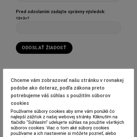
Pred odoslaním zadajte správny výsledok:
10+3=?
Chceme vám zobrazovať našu stránku v rovnakej
podobe ako doteraz, podľa zákona preto
potrebujeme váš súhlas s použitím súborov
cookies
Používame súbory cookies aby sme vám ponúkli čo
najlepší zážitok z našej webovej stránky. Kliknutím na
POPIS
tlačidlo "Súhlasím" udelujete súhlas na použitie všetkých
súborov cookies. Viac o tom aké súbory cookies
ĎALŠIE INFORMÁCIE
používame a ich nastavenie si môžete pozrieť, alebo