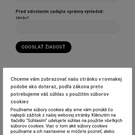
Pred odoslaním zadajte správny výsledok:
10+3=?
Chceme vám zobrazovať našu stránku v rovnakej
podobe ako doteraz, podľa zákona preto
potrebujeme váš súhlas s použitím súborov
cookies
Používame súbory cookies aby sme vám ponúkli čo
najlepší zážitok z našej webovej stránky. Kliknutím na
POPIS
tlačidlo "Súhlasím" udelujete súhlas na použitie všetkých
súborov cookies. Viac o tom aké súbory cookies
ĎALŠIE INFORMÁCIE
používame a ich nastavenie si môžete pozrieť, alebo