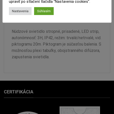
upraviť po stlačení tlačidla "Nastavenia cookies".
PRODUKTOVÝ LIST
Nastavenia
Súhlasím
RECENZIE (0)
Núdzové svietidlo stropné, prisadené, LED strip,
autonómnosť: 3H, IP42, režim: trvalé/netrvalé, vid.
piktogramu 20m. Piktogram je súčasťou balenia. S
možnosťou plexi tabuľky, obojstranného difúzora,
zapustenia svietidla.
CERTIFIKÁCIA