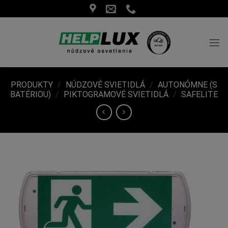
Skip
to
content
PRODUKTY
/
NÚDZOVÉ SVIETIDLÁ
/
AUTONÓMNE (S
BATÉRIOU)
/
PIKTOGRAMOVÉ SVIETIDLÁ
/
SAFELITE