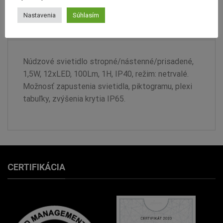
PRODUKTOVÝ LIST
Nastavenia
Súhlasím
RECENZIE (0)
Núdzové svietidlo stropné/nástenné/prisadené,
1,5W, 12xLED, 100Lm, 1H, IP40, režim: netrvalé.
Možnosť zapustenia svietidla, piktogramu, plexi
tabuľky, zvýšenia krytia IP65.
CERTIFIKÁCIA