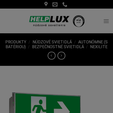
Skip
to
content
PRODUKTY
/
NÚDZOVÉ SVIETIDLÁ
/
AUTONÓMNE (S
BATÉRIOU)
/
BEZPEČNOSTNÉ SVIETIDLÁ
/
NEXILITE