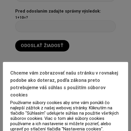
Pred odoslaním zadajte správny výsledok:
1+10=?
Chceme vám zobrazovať našu stránku v rovnakej
podobe ako doteraz, podľa zákona preto
potrebujeme váš súhlas s použitím súborov
cookies
Používame súbory cookies aby sme vám ponúkli čo
najlepší zážitok z našej webovej stránky. Kliknutím na
POPIS
tlačidlo "Súhlasím" udelujete súhlas na použitie všetkých
súborov cookies. Viac o tom aké súbory cookies
používame a ich nastavenie si môžete pozrieť, alebo
ĎALŠIE INFORMÁCIE
upraviť po stlačení tlačidla "Nastavenia cookies".