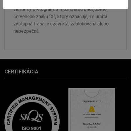
nástenné, 3,1W, IP20, viď. piktogramu 30m. Stále
viditeľný piktogram, s možnosťou blikajúceho
červeného znaku “X”, ktorý označuje, že určitá
výstupná trasa je uzavretá, zablokovaná alebo
nebezpečná.
CERTIFIKÁCIA