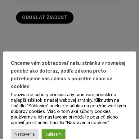
Chceme vám zobrazovať našu stránku v rovnakej
podobe ako doteraz, podľa zákona preto
potrebujeme váš súhlas s použitím súborov
cookies
POPIS
Používame súbory cookies aby sme vám ponúkli čo
najlepší zážitok z našej webovej stránky. Kliknutím na
PRODUKTOVÝ LIST
tlačidlo "Súhlasím" udelujete súhlas na použitie všetkých
súborov cookies. Viac o tom aké súbory cookies
RECENZIE (0)
používame a ich nastavenie si môžete pozrieť, alebo
upraviť po stlačení tlačidla "Nastavenia cookies".
Núdzové svietidlo Guide Led DX 11011 CG-S
Nastavenia
Súhlasím