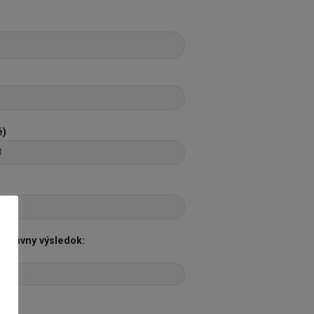
é)
správny výsledok: