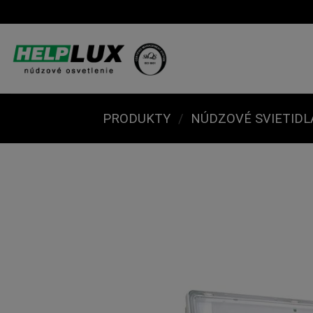
Skip
to
content
PRODUKTY
/
NÚDZOVÉ SVIETIDL