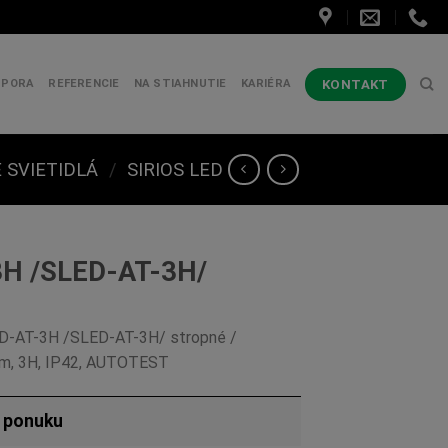
KONTAKT
DPORA
REFERENCIE
NA STIAHNUTIE
KARIÉRA
SVIETIDLÁ
/
SIRIOS LED
3H /SLED-AT-3H/
ED-AT-3H /SLED-AT-3H/ stropné /
Lm, 3H, IP42, AUTOTEST
ú ponuku