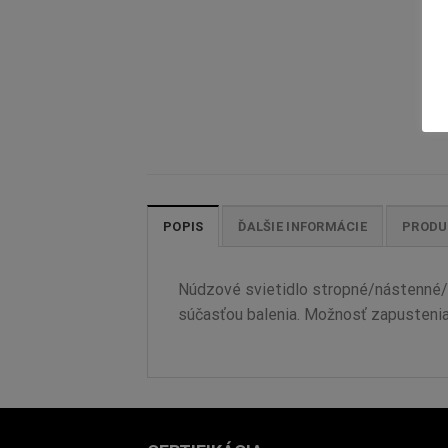
POPIS
ĎALŠIE INFORMÁCIE
PRODU
Núdzové svietidlo stropné/nástenné/p
súčasťou balenia. Možnosť zapustenia s