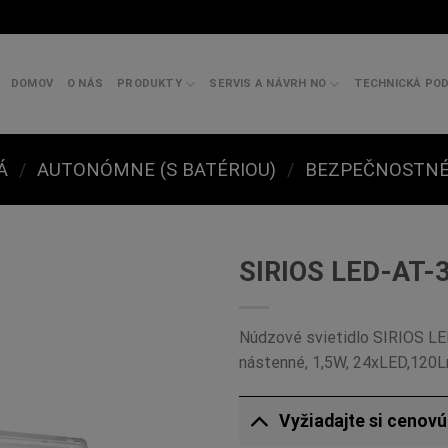
DOMOV
O NÁS
PRODUKTY
SERVIS A NÁVRH NO
TECHNICKÁ PO
Á
/
AUTONÓMNE (S BATÉRIOU)
/
BEZPEČNOSTNÉ 
SIRIOS LED-AT-
Núdzové svietidlo SIRIOS L
nástenné, 1,5W, 24xLED,120
Vyžiadajte si cenov