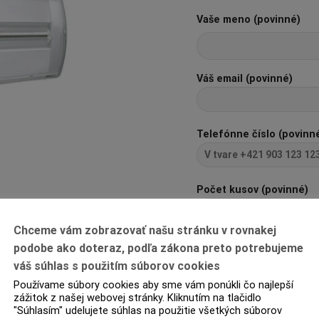
Vaše meno (povinné)
Váš email (povinné)
Telefónne číslo (povinn
Počet kusov (povinné)
Chceme vám zobrazovať našu stránku v rovnakej
Pred odoslaním zadajte 
podobe ako doteraz, podľa zákona preto potrebujeme
22+11=?
váš súhlas s použitím súborov cookies
Používame súbory cookies aby sme vám ponúkli čo najlepší
zážitok z našej webovej stránky. Kliknutím na tlačidlo
"Súhlasím" udelujete súhlas na použitie všetkých súborov