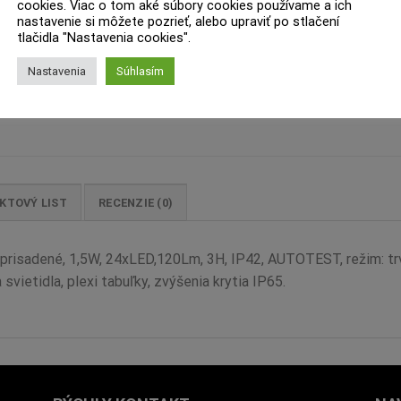
cookies. Viac o tom aké súbory cookies používame a ich
nastavenie si môžete pozrieť, alebo upraviť po stlačení
tlačidla "Nastavenia cookies".
Nastavenia
Súhlasím
KTOVÝ LIST
RECENZIE (0)
risadené, 1,5W, 24xLED,120Lm, 3H, IP42, AUTOTEST, režim: trva
vietidla, plexi tabuľky, zvýšenia krytia IP65.