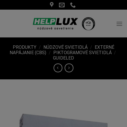
Skip
to
content
PRODUKTY
/
NÚDZOVÉ SVIETIDLÁ
/
EXTERNÉ
NAPÁJANIE (CBS)
/
PIKTOGRAMOVÉ SVIETIDLÁ
/
GUIDELED