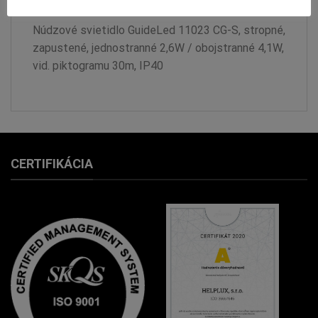
Núdzové svietidlo GuideLed 11023 CG-S, stropné,
zapustené, jednostranné 2,6W / obojstranné 4,1W,
vid. piktogramu 30m, IP40
CERTIFIKÁCIA