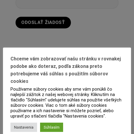
Chceme vám zobrazovať našu stránku v rovnakej
podobe ako doteraz, podľa zákona preto
potrebujeme váš súhlas s použitím súborov
cookies
Používame súbory cookies aby sme vám ponúkli čo
POPIS
najlepší zážitok z našej webovej stránky. Kliknutím na
tlačidlo "Súhlasím" udelujete súhlas na použitie všetkých
ĎALŠIE INFORMÁCIE
súborov cookies. Viac o tom aké súbory cookies
používame a ich nastavenie si môžete pozrieť, alebo
PRODUKTOVÝ LIST
upraviť po stlačení tlačidla "Nastavenia cookies".
Nastavenia
Súhlasím
RECENZIE (0)