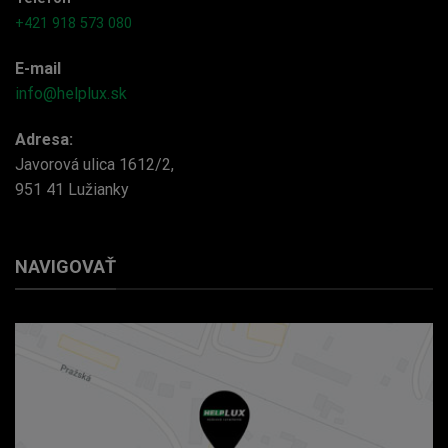
+421 918 573 080
E-mail
info@helplux.sk
Adresa:
Javorová ulica 1612/2,
951 41 Lužianky
NAVIGOVAŤ