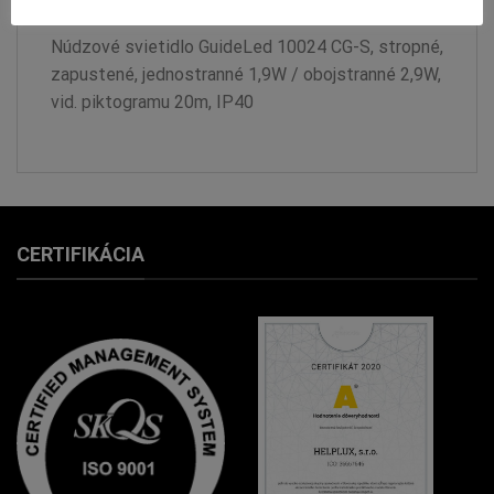
Núdzové svietidlo GuideLed 10024 CG-S, stropné,
zapustené, jednostranné 1,9W / obojstranné 2,9W,
vid. piktogramu 20m, IP40
CERTIFIKÁCIA