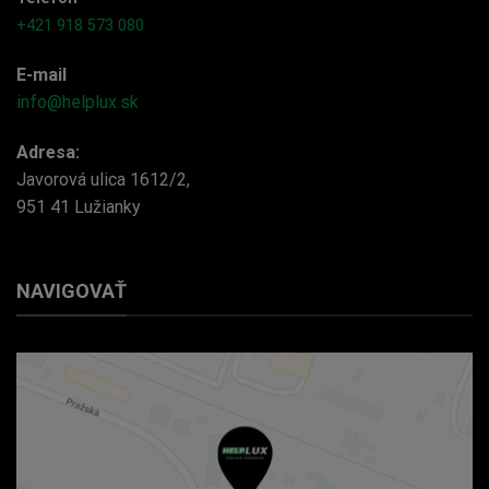
+421 918 573 080
E-mail
info@helplux.sk
Adresa:
Javorová ulica 1612/2,
951 41 Lužianky
NAVIGOVAŤ