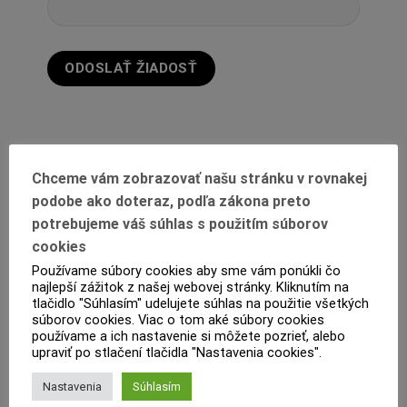
Chceme vám zobrazovať našu stránku v rovnakej
podobe ako doteraz, podľa zákona preto
potrebujeme váš súhlas s použitím súborov
cookies
Používame súbory cookies aby sme vám ponúkli čo
POPIS
najlepší zážitok z našej webovej stránky. Kliknutím na
tlačidlo "Súhlasím" udelujete súhlas na použitie všetkých
ĎALŠIE INFORMÁCIE
súborov cookies. Viac o tom aké súbory cookies
používame a ich nastavenie si môžete pozrieť, alebo
PRODUKTOVÝ LIST
upraviť po stlačení tlačidla "Nastavenia cookies".
Nastavenia
Súhlasím
RECENZIE (0)