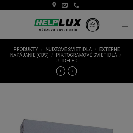
Skip
to
content
PRODUKTY
/
NÚDZOVÉ SVIETIDLÁ
/
EXTERNÉ
NAPÁJANIE (CBS)
/
PIKTOGRAMOVÉ SVIETIDLÁ
/
GUIDELED