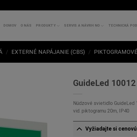
DOMOV
O NÁS
PRODUKTY
SERVIS A NÁVRH NO
TECHNICKÁ PO
Á
/
EXTERNÉ NAPÁJANIE (CBS)
/
PIKTOGRAMOVÉ
GuideLed 10012
Núdzové svietidlo GuideLed 
vid. piktogramu 20m, IP40
Vyžiadajte si cenov