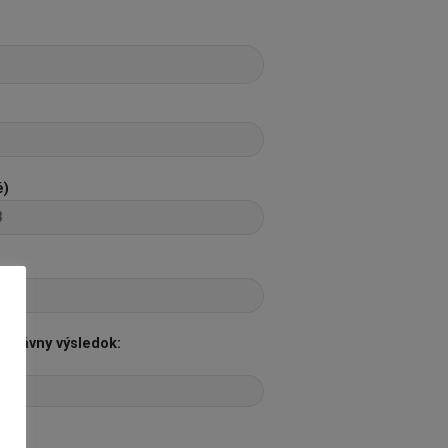
é)
správny výsledok: