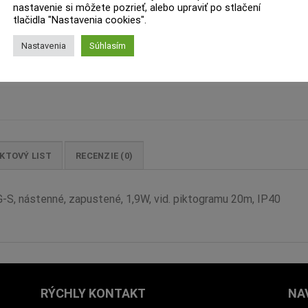
nastavenie si môžete pozrieť, alebo upraviť po stlačení
tlačidla "Nastavenia cookies".
Nastavenia
Súhlasím
KTOVÝ LIST
RECENZIE (0)
S, nástenné, zapustené, 1,9W, vid. piktogramu 20m, IP40
RÝCHLY KONTAKT
NA