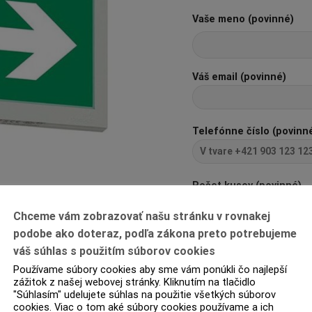
Vaše meno (povinné)
Váš email (povinné)
Telefónne číslo (povinn
Počet kusov (povinné)
Chceme vám zobrazovať našu stránku v rovnakej
podobe ako doteraz, podľa zákona preto potrebujeme
Pred odoslaním zadajte 
váš súhlas s použitím súborov cookies
12+10=?
Používame súbory cookies aby sme vám ponúkli čo najlepší
zážitok z našej webovej stránky. Kliknutím na tlačidlo
"Súhlasím" udelujete súhlas na použitie všetkých súborov
cookies. Viac o tom aké súbory cookies používame a ich