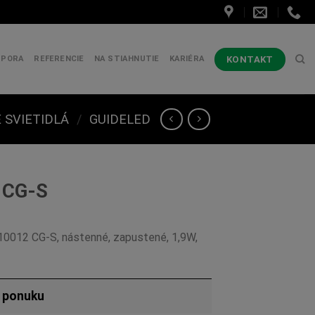
KONTAKT
DPORA
REFERENCIE
NA STIAHNUTIE
KARIÉRA
 SVIETIDLÁ
/
GUIDELED
 CG-S
10012 CG-S, nástenné, zapustené, 1,9W,
ú ponuku