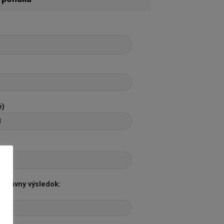
é)
správny výsledok: