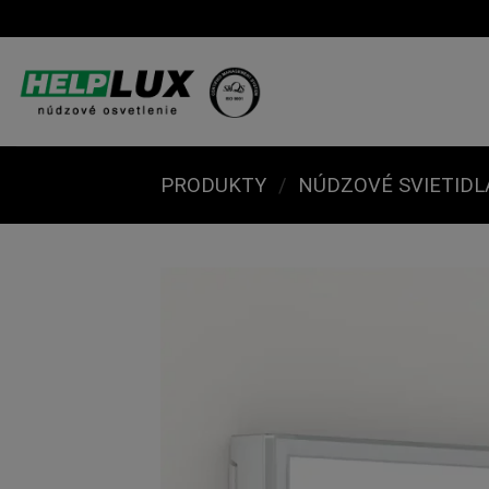
Skip
to
content
PRODUKTY
/
NÚDZOVÉ SVIETIDL