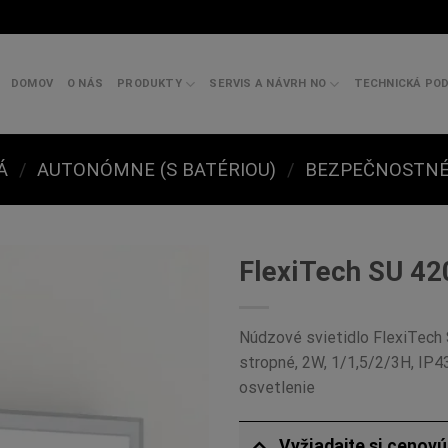
DOMOV
O NÁS
PRODUKTY
SERVIS A NÁVRH NO
TECHNICKÁ PO
Á
/
AUTONÓMNE (S BATÉRIOU)
/
BEZPEČNOSTNÉ 
FlexiTech SU 4
Núdzové svietidlo FlexiTech
stropné, 2W, 1/1,5/2/3H, IP4
osvetlenie
Vyžiadajte si cenov