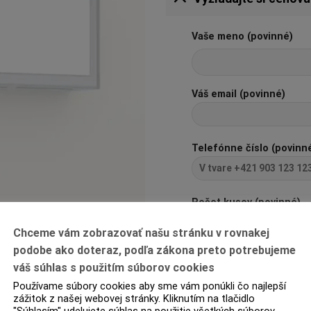
Vaše meno (povinné)
Váš email (povinné)
Telefónne číslo (povinn
Počet kusov (povinné)
Chceme vám zobrazovať našu stránku v rovnakej
podobe ako doteraz, podľa zákona preto potrebujeme
Pred odoslaním zadajte 
váš súhlas s použitím súborov cookies
12+10=?
Používame súbory cookies aby sme vám ponúkli čo najlepší
zážitok z našej webovej stránky. Kliknutím na tlačidlo