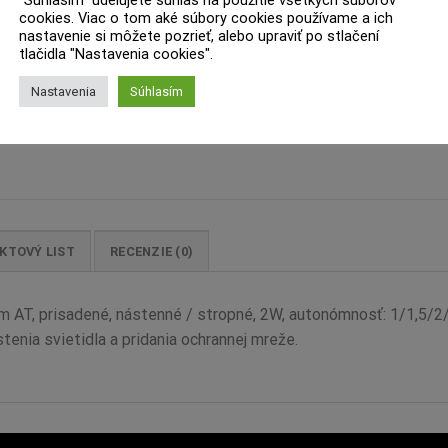
"Súhlasím" udelujete súhlas na použitie všetkých súborov
cookies. Viac o tom aké súbory cookies používame a ich
nastavenie si môžete pozrieť, alebo upraviť po stlačení
tlačidla "Nastavenia cookies".
Nastavenia
Súhlasím
KTOVÝ LIST
RECENZIE (0)
 AT, prisadené, nástenné / stropné, 2W, autonómnosť: 1/1,5/2
enia svietidla a pridania ochrannej mreže.