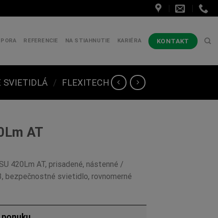
KONTAKT
DPORA
REFERENCIE
NA STIAHNUTIE
KARIÉRA
SVIETIDLÁ
/
FLEXITECH
20Lm AT
 SU 420Lm AT, prisadené, nástenné /
3, bezpečnostné svietidlo, rovnomerné
ú ponuku