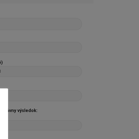
é)
správny výsledok: