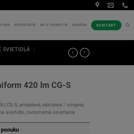
KONTAKT
DPORA
REFERENCIE
NA STIAHNUTIE
KARIÉRA
 SVIETIDLÁ
/
niform 420 lm CG-S
SU CG-S, prisadené, nástenné / stropné,
é svietidlo, rovnomerné osvetlenie
ú ponuku