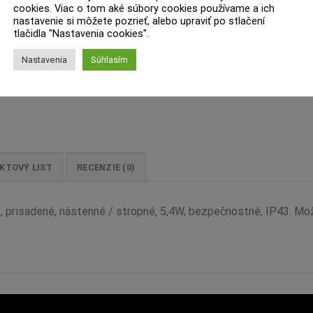
cookies. Viac o tom aké súbory cookies používame a ich
nastavenie si môžete pozrieť, alebo upraviť po stlačení
tlačidla "Nastavenia cookies".
Nastavenia
Súhlasím
KTOVÝ LIST
RECENZIE (0)
 prisadené, nástenné / stropné, 5,4W, bezpečnostné, IP43. Mož