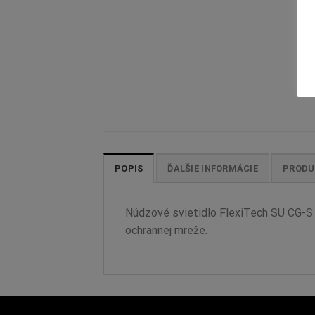
POPIS
ĎALŠIE INFORMÁCIE
PRODU
Núdzové svietidlo FlexiTech SU CG-S ,
ochrannej mreže.