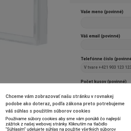
Vaše meno (povinné)
Váš email (povinné)
Telefónne číslo (povinn
Počet kusov (povinné)
Chceme vám zobrazovať našu stránku v rovnakej
podobe ako doteraz, podľa zákona preto potrebujeme
Pred odoslaním zadajte 
váš súhlas s použitím súborov cookies
1+10=?
Používame súbory cookies aby sme vám ponúkli čo najlepší
zážitok z našej webovej stránky. Kliknutím na tlačidlo
"Súhlasím" udelujete súhlas na použitie všetkých súborov