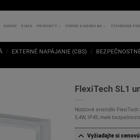
DOMOV
O NÁS
PRODUKTY
SERVIS A NÁVRH NO
TECHNICKÁ PO
Á
/
EXTERNÉ NAPÁJANIE (CBS)
/
BEZPEČNOSTNÉ
FlexiTech SL1 u
Núdzové svietidlo FlexiTech 
5,4W, IP43, malé bezpečnostn
Vyžiadajte si cenov