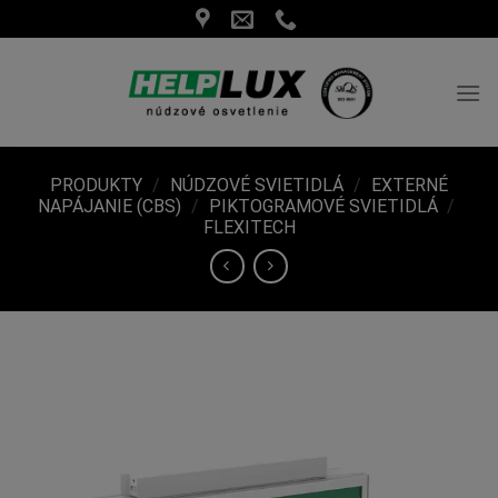
Skip
to
content
PRODUKTY
/
NÚDZOVÉ SVIETIDLÁ
/
EXTERNÉ
NAPÁJANIE (CBS)
/
PIKTOGRAMOVÉ SVIETIDLÁ
/
FLEXITECH