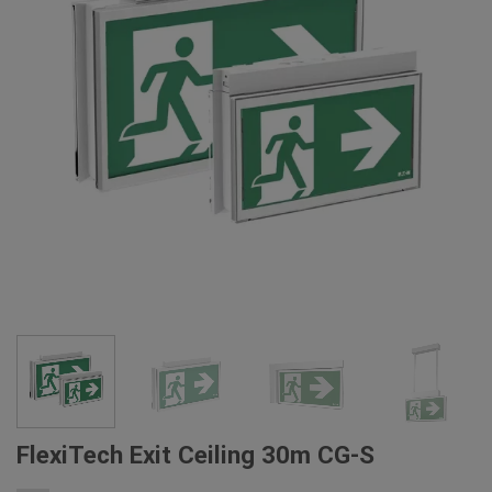
FlexiTech Exit Ceiling 30m CG-S