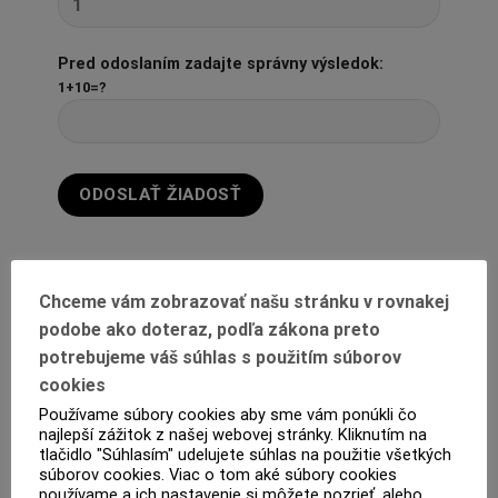
Pred odoslaním zadajte správny výsledok:
1+10=?
Chceme vám zobrazovať našu stránku v rovnakej
podobe ako doteraz, podľa zákona preto
potrebujeme váš súhlas s použitím súborov
cookies
Používame súbory cookies aby sme vám ponúkli čo
najlepší zážitok z našej webovej stránky. Kliknutím na
POPIS
tlačidlo "Súhlasím" udelujete súhlas na použitie všetkých
súborov cookies. Viac o tom aké súbory cookies
ĎALŠIE INFORMÁCIE
používame a ich nastavenie si môžete pozrieť, alebo