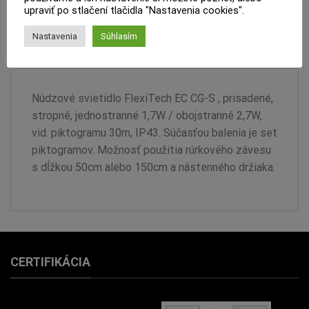
upraviť po stlačení tlačidla "Nastavenia cookies".
PRODUKTOVÝ LIST
Nastavenia
Súhlasím
RECENZIE (0)
Núdzové svietidlo FlexiTech EC CG-S , prisadené,
stropné, jednostranné 1,7W / obojstranné 2,7W,
vid. piktogramu 30m, IP43. Súčasťou balenia je set
piktogramov. Možnosť použitia rúrkového závesu
s dĺžkou 50cm alebo 150cm a nástenného držiaka.
CERTIFIKÁCIA