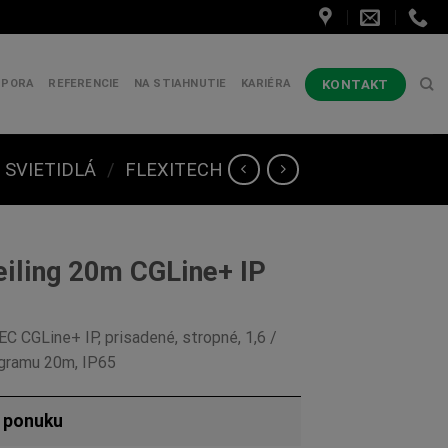
KONTAKT
DPORA
REFERENCIE
NA STIAHNUTIE
KARIÉRA
SVIETIDLÁ
/
FLEXITECH
eiling 20m CGLine+ IP
C CGLine+ IP, prisadené, stropné, 1,6 /
togramu 20m, IP65
ú ponuku