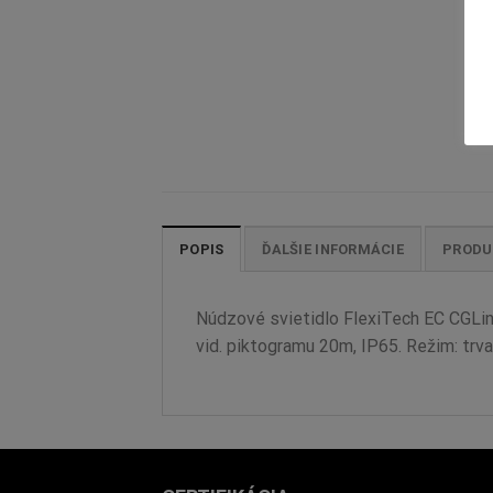
POPIS
ĎALŠIE INFORMÁCIE
PRODU
Núdzové svietidlo FlexiTech EC CGLin
vid. piktogramu 20m, IP65. Režim: trva