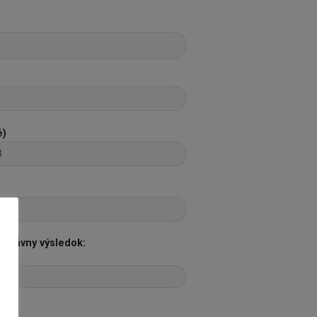
é)
správny výsledok: