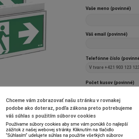
Vaše meno (povinné)
Váš email (povinné)
Telefónne číslo (povinn
Počet kusov (povinné)
Chceme vám zobrazovať našu stránku v rovnakej
Pred odoslaním zadajte 
podobe ako doteraz, podľa zákona preto potrebujeme
12+10=?
váš súhlas s použitím súborov cookies
Používame súbory cookies aby sme vám ponúkli čo najlepší
zážitok z našej webovej stránky. Kliknutím na tlačidlo
"Súhlasím" udelujete súhlas na použitie všetkých súborov