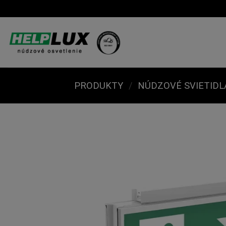
Skip
to
content
PRODUKTY
/
NÚDZOVÉ SVIETIDL