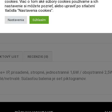
cookies. Viac o tom aké súbory cookies používame a ich
nastavenie si môžete pozrieť, alebo upraviť po stlačení
tlačidla "Nastavenia cookies".
Nastavenia
Súhlasím
KTOVÝ LIST
RECENZIE (0)
e+ IP, prisadené, stropné, jednostranné 1,6W / obojstranné 2,5
lé/netrvalé. Súčasťou balenia je set piktogramov.