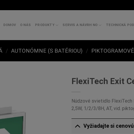
DOMOV
O NÁS
PRODUKTY
SERVIS A NÁVRH NO
TECHNICKÁ PO
Á
/
AUTONÓMNE (S BATÉRIOU)
/
PIKTOGRAMOVÉ 
FlexiTech Exit C
Núdzové svietidlo FlexiTech E
2,5W, 1/2/3/8H, AT, vid. pik
Vyžiadajte si cenov