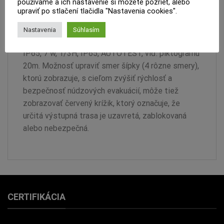
používame a ich nastavenie si môžete pozrieť, alebo
RECENZIE (0)
upraviť po stlačení tlačidla "Nastavenia cookies".
Nastavenia
Súhlasím
Núdzové svietidlo nástenné Matrix 1-3h CGLine+
IP65, 7 w, 1/3H, IP65, AUTOTEST, viď. piktogramu
20m. Možnosť upraviť smer šípky (4 rôzne smery),
ktorú zobrazuje, s cieľom zvýšiť rýchlosť a
bezpečnosť núdzových evakuácií, môže tiež
zobrazovať červený krížik, ktorý označuje, že
určitá výstupná trasa je uzavretá, zablokovaná
alebo nebezpečná.
CERTIFIKÁCIA