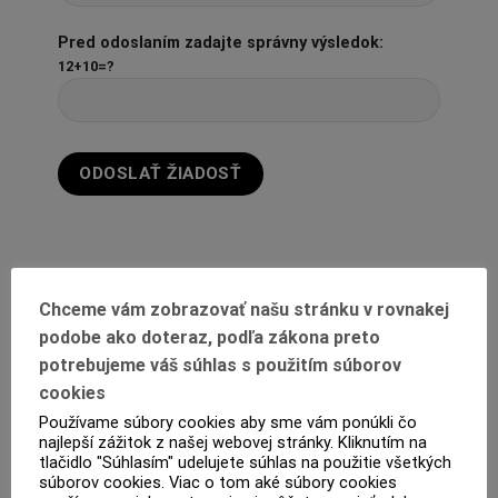
Pred odoslaním zadajte správny výsledok:
12+10=?
Chceme vám zobrazovať našu stránku v rovnakej
podobe ako doteraz, podľa zákona preto
potrebujeme váš súhlas s použitím súborov
cookies
Používame súbory cookies aby sme vám ponúkli čo
POPIS
najlepší zážitok z našej webovej stránky. Kliknutím na
tlačidlo "Súhlasím" udelujete súhlas na použitie všetkých
PRODUKTOVÝ LIST
súborov cookies. Viac o tom aké súbory cookies