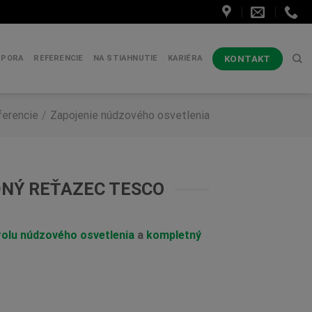
KONTAKT
DPORA
REFERENCIE
NA STIAHNUTIE
KARIÉRA
ferencie
/
Zapojenie núdzového osvetlenia
Ý REŤAZEC TESCO
rolu núdzového osvetlenia
a
kompletný