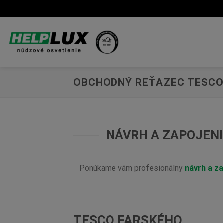
Skip
to
content
OBCHODNÝ REŤAZEC TESC
NÁVRH A ZAPOJENI
Ponúkame vám profesionálny
návrh a z
TESCO FARSKÉHO