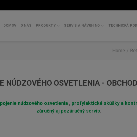
DOMOV
O NÁS
PRODUKTY
SERVIS A NÁVRH NO
TECHNICKÁ PO
O
Home
/
Re
E NÚDZOVÉHO OSVETLENIA - OBCHODN
apojenie núdzového osvetlenia
,
profylaktické skúšky a kont
záručný aj pozáručný servis
.