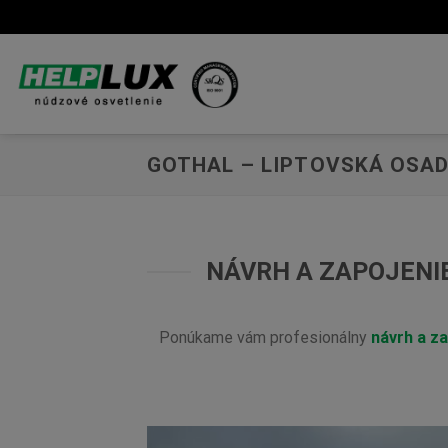
Skip
to
content
GOTHAL – LIPTOVSKÁ OSA
NÁVRH A ZAPOJENI
Ponúkame vám profesionálny
návrh a z