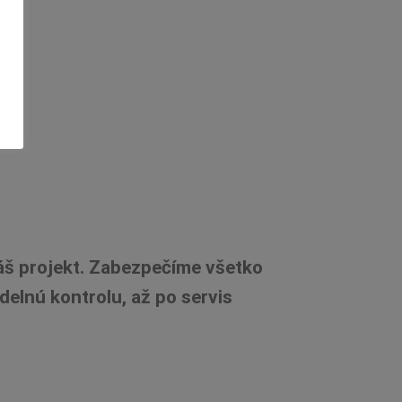
áš projekt. Zabezpečíme všetko
elnú kontrolu, až po servis