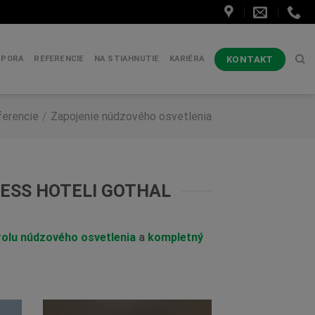
KONTAKT
DPORA
REFERENCIE
NA STIAHNUTIE
KARIÉRA
ferencie
/
Zapojenie núdzového osvetlenia
ESS HOTELI GOTHAL
rolu núdzového osvetlenia
a
kompletný