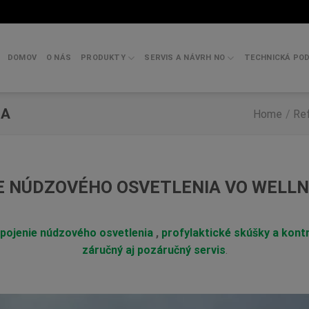
DOMOV
O NÁS
PRODUKTY
SERVIS A NÁVRH NO
TECHNICKÁ PO
DA
Home
/
Re
E NÚDZOVÉHO OSVETLENIA VO WELLN
apojenie núdzového osvetlenia
,
profylaktické skúšky a kont
záručný aj pozáručný servis
.