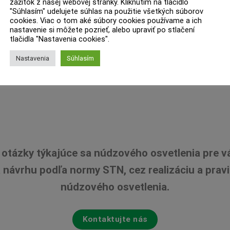
zážitok z našej webovej stránky. Kliknutím na tlačidlo
"Súhlasím" udelujete súhlas na použitie všetkých súborov
cookies. Viac o tom aké súbory cookies používame a ich
nastavenie si môžete pozrieť, alebo upraviť po stlačení
tlačidla "Nastavenia cookies".
Nastavenia
Súhlasím
otázky týkajúce sa núdzového osvetlenia pre v
návrhu podľa normy STN, cez realizáciu a pravid
núdzového osvetlenia.
Kontaktujte nás