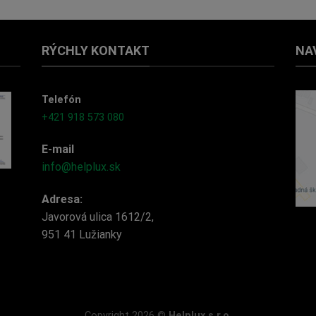
RÝCHLY KONTAKT
NA
Telefón
+421 918 573 080
E-mail
info@helplux.sk
Adresa:
Javorová ulica 1612/2,
951 41 Lužianky
Copyright 2026 ©
Helplux s.r.o.