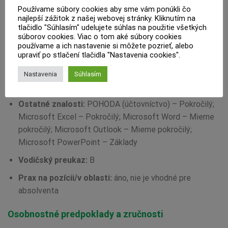
Požiadavky na zamestnanca
Používame súbory cookies aby sme vám ponúkli čo
najlepší zážitok z našej webovej stránky. Kliknutím na
Pozícii vyhovujú uchádzači so vzdelaním:
tlačidlo "Súhlasím" udelujete súhlas na použitie všetkých
súborov cookies. Viac o tom aké súbory cookies
vysokoškolské I. a II. stupňa
používame a ich nastavenie si môžete pozrieť, alebo
upraviť po stlačení tlačidla "Nastavenia cookies".
Vzdelanie v odbore:
Ekonomické (podmienkou)
Jazykové znalosti:
Anglický jazyk – Mierne pokročilý
Nastavenia
Súhlasím
(B1)
Ostatné znalosti:
POHODA (účtovníctvo) – Pokročilý;
Microsoft Excel – Pokročilý; Microsoft Word – Mierne
pokročilý; Microsoft Outlook – Mierne pokročilý;
Microsoft PowerPoint – Základy
Vodičský preukaz:
B
Prax na pozícii/v oblasti:
áno, nie je vhodné pre
absolventa
Osobnostné predpoklady a zručnosti