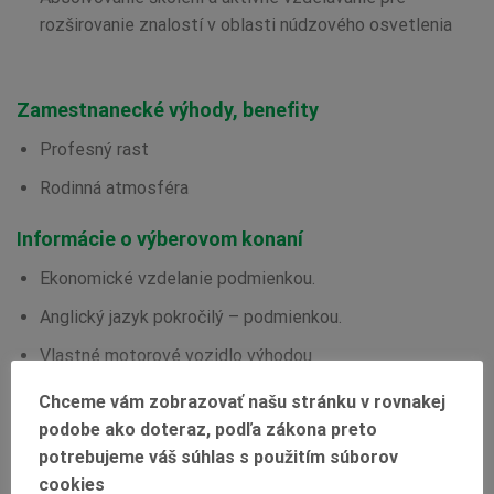
rozširovanie znalostí v oblasti núdzového osvetlenia
Zamestnanecké výhody, benefity
Profesný rast
Rodinná atmosféra
Informácie o výberovom konaní
Ekonomické vzdelanie podmienkou.
Anglický jazyk pokročilý – podmienkou.
Vlastné motorové vozidlo výhodou
V r.2024 je predpoklad sťahovania prevádzky
Chceme vám zobrazovať našu stránku v rovnakej
spoločnosti do Lužianok.
podobe ako doteraz, podľa zákona preto
potrebujeme váš súhlas s použitím súborov
Pracovná doba: 8:00 – 16:30
cookies